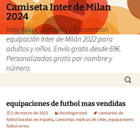
Camiseta Inter de Milan
2024
Inter Milan Camiseta – Encuentran
equipación Inter de Milán 2022 para
adultos y niños. Envío gratis desde 69€.
Personalizadas gratis por nombre y
número.
Saltar
Buscar:
al
contenido
equipaciones de futbol mas vendidas
1 de marzo de 2023
Uncategorized
camisetas de
futbol baratas en españa
,
camisetas replicas de chile
,
equipaciones
futbol errea