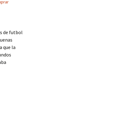
prar
s de futbol
buenas
a que la
gundos
aba