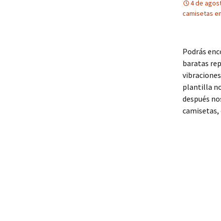
4 de agos
camisetas en
Podrás enc
baratas re
vibraciones.
plantilla n
después no
camisetas, 