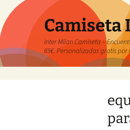
Camiseta 
Inter Milan Camiseta – Encuentr
69€. Personalizadas gratis po
Saltar
al
contenido
equ
par