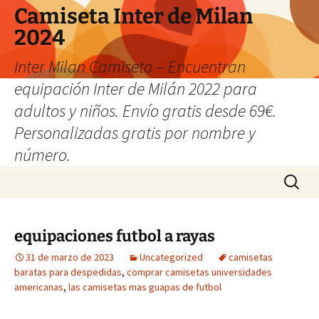
Camiseta Inter de Milan
2024
Inter Milan Camiseta – Encuentran
equipación Inter de Milán 2022 para
adultos y niños. Envío gratis desde 69€.
Personalizadas gratis por nombre y
número.
Saltar
Buscar:
al
contenido
equipaciones futbol a rayas
31 de marzo de 2023
Uncategorized
camisetas
baratas para despedidas
,
comprar camisetas universidades
americanas
,
las camisetas mas guapas de futbol