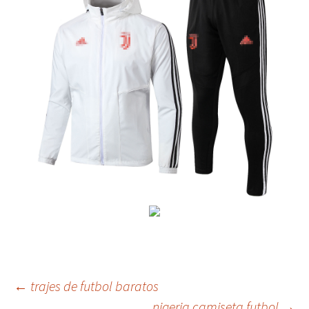
Navegación
←
trajes de futbol baratos
nigeria camiseta futbol
→