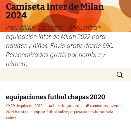
Camiseta Inter de Milan
2024
Inter Milan Camiseta – Encuentran
equipación Inter de Milán 2022 para
adultos y niños. Envío gratis desde 69€.
Personalizadas gratis por nombre y
número.
Saltar
Buscar:
al
contenido
equipaciones futbol chapas 2020
29 de julio de 2023
Uncategorized
camisetas juventus
2019 baratas
,
comprar futbol online
,
equipaciones futbol sala
kelme