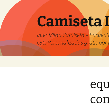
Camiseta 
Inter Milan Camiseta – Encuentr
69€. Personalizadas gratis po
Saltar
al
contenido
equ
con