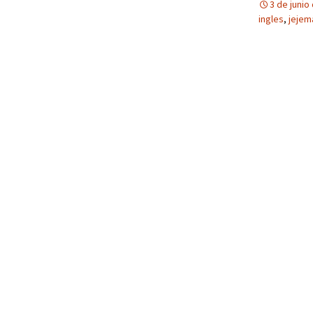
3 de junio
ingles
,
jejema