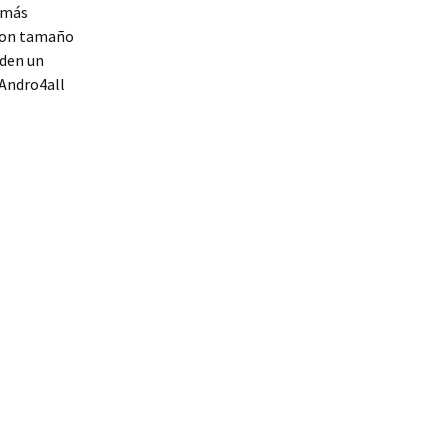
 más
 con tamaño
 den un
 Andro4all