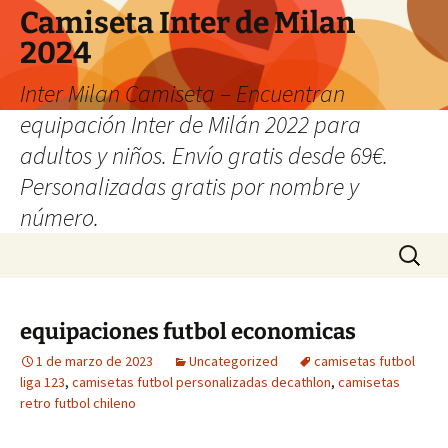
Camiseta Inter de Milan
2024
Inter Milan Camiseta – Encuentran
equipación Inter de Milán 2022 para
adultos y niños. Envío gratis desde 69€.
Personalizadas gratis por nombre y
número.
Saltar
Buscar:
al
contenido
equipaciones futbol economicas
1 de marzo de 2023
Uncategorized
camisetas futbol
liga 123
,
camisetas futbol personalizadas decathlon
,
camisetas
retro futbol chileno