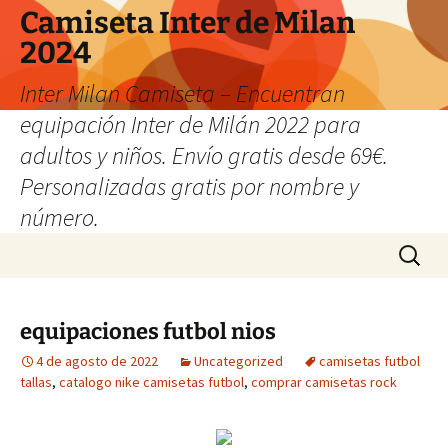
Camiseta Inter de Milan
2024
Inter Milan Camiseta – Encuentran
equipación Inter de Milán 2022 para
adultos y niños. Envío gratis desde 69€.
Personalizadas gratis por nombre y
número.
Saltar
Buscar:
al
contenido
equipaciones futbol nios
4 de agosto de 2022
Uncategorized
camisetas futbol
tallas
,
catalogo nike camisetas futbol
,
comprar camisetas rock