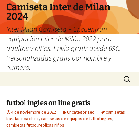
Camiseta Inter de Milan
2024
Inter Milan Camiseta – Encuentran
equipación Inter de Milán 2022 para
adultos y niños. Envío gratis desde 69€.
Personalizadas gratis por nombre y
número.
Saltar
Buscar:
al
contenido
futbol ingles on line gratis
4 de noviembre de 2022
Uncategorized
camisetas
baratas nba china
,
camisetas de equipos de futbol ingles
,
camisetas futbol replicas niños