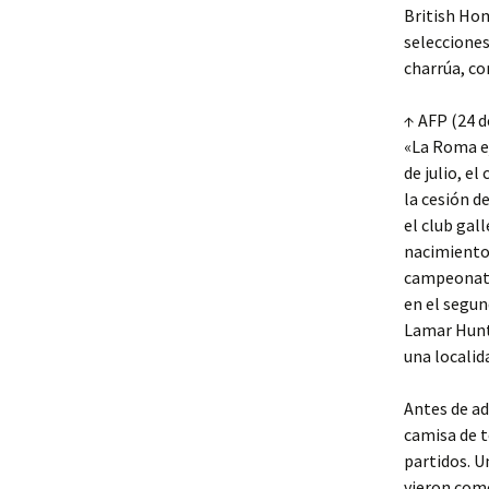
British Hom
selecciones
charrúa, co
↑ AFP (24 d
«La Roma ej
de julio, e
la cesión d
el club gal
nacimiento 
campeonato 
en el segun
Lamar Hunt 
una localida
Antes de ad
camisa de t
partidos. U
vieron com