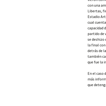
con una amp
Libertas, f
Estadio Ar
cual cuenta
capacidad d
partido de 
se deshizo 
la final co
detrás de l
también cae
que fue la 
En el caso 
más inform
que deteng