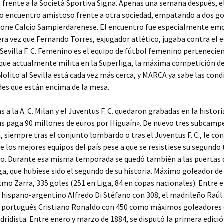
frente a la Società Sportiva Signa. Apenas una semana después, el
ro encuentro amistoso frente a otra sociedad, empatando a dos go
zione Calcio Sampierdarenese. El encuentro fue especialmente em
era vez que Fernando Torres, exjugador atlético, jugaba contra el e
l Sevilla F. C. Femenino es el equipo de fútbol femenino pertenecien
C. que actualmente milita en la Superliga, la máxima competición d
Nolito al Sevilla está cada vez más cerca, y MARCA ya sabe las cond
des que están encima de la mesa.
 a la A. C. Milan y el Juventus F. C. quedaron grabadas en la histori
us paga 90 millones de euros por Higuaín». De nuevo tres subcam
, siempre tras el conjunto lombardo o tras el Juventus F. C., le co
 los mejores equipos del país pese a que se resistiese su segundo 
. Durante esa misma temporada se quedó también a las puertas d
iga, que hubiese sido el segundo de su historia. Máximo goleador de 
elmo Zarra, 335 goles (251 en Liga, 84 en copas nacionales). Entre e
 hispano-argentino Alfredo Di Stéfano con 308, el madrileño Raú
el portugués Cristiano Ronaldo con 450 como máximos goleadores 
dridista. Entre enero y marzo de 1884, se disputó la primera edició