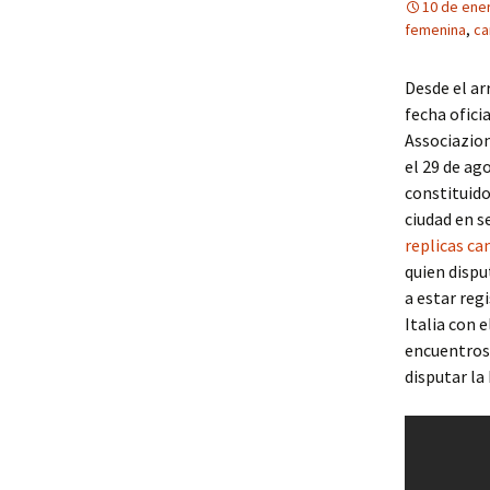
10 de ene
femenina
,
ca
Desde el ar
fecha ofici
Associazion
el 29 de ag
constituido
ciudad en se
replicas ca
quien dispu
a estar reg
Italia con 
encuentros
disputar la