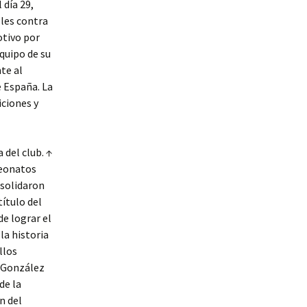
 día 29,
les contra
otivo por
quipo de su
te al
e España. La
iciones y
a del club. ↑
peonatos
nsolidaron
título del
e lograr el
la historia
llos
l González
de la
n del