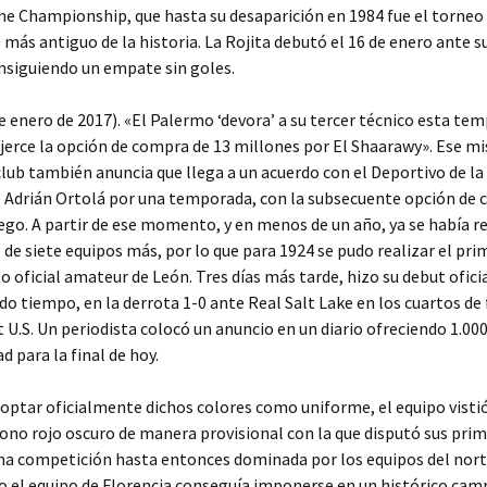
e Championship, que hasta su desaparición en 1984 fue el torneo
 más antiguo de la historia. La Rojita debutó el 16 de enero ante s
nsiguiendo un empate sin goles.
e enero de 2017). «El Palermo ‘devora’ a su tercer técnico esta te
erce la opción de compra de 13 millones por El Shaarawy». Ese mi
l club también anuncia que llega a un acuerdo con el Deportivo de l
e Adrián Ortolá por una temporada, con la subsecuente opción de
lego. A partir de ese momento, y en menos de un año, ya se había r
de siete equipos más, por lo que para 1924 se pudo realizar el pri
oficial amateur de León. Tres días más tarde, hizo su debut ofici
do tiempo, en la derrota 1-0 ante Real Salt Lake en los cuartos de 
U.S. Un periodista colocó un anuncio en un diario ofreciendo 1.00
d para la final de hoy.
optar oficialmente dichos colores como uniforme, el equipo visti
ono rojo oscuro de manera provisional con la que disputó sus pri
na competición hasta entonces dominada por los equipos del norte
o el equipo de Florencia conseguía imponerse en un histórico ca