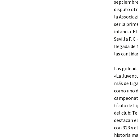
septiembre 
disputó ot
la Associa
ser la prim
infancia. E
Sevilla F. 
llegada de 
las cantida
Las goleadas
«La Juvent
más de Liga
como uno de
campeonato
título de L
del club: T
destacan el
con 323 y 
historia ma