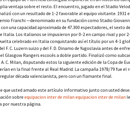
lia ventaja sobre el resto. El encuentro, jugado en el Stadio Vel
inalizó con un resultado de 1-2 favorable al equipo visitante. 1931 e
temio Franchi —denominado en su fundación como Stadio Giovanni
 con una capacidad aproximada de 47.300 espectadores, el sexto d
e Italia. Los italianos se impusieron por 0-2 en campo rival y por 2-
vuelta celebrado en Italia conquistando así el título por un 4-1 glob
del F. C. Luzern suizo y del F. D. Dinamo de Yugoslavia antes de enfr
n el Glasgow Rangers escocés a doble partido. Finalizó como sub
a A. C. Milan, disputando estos la siguiente edición de la Copa de E
rían en la final frente al Real Madrid. La campaña 1978/79 fue el r
irregular década valencianista, pero con un flamante final.
de que usted amado este artículo informativo junto con usted dese
ación sobre
equipacion inter de milan
equipacion inter de milan
le
a por nuestra página.