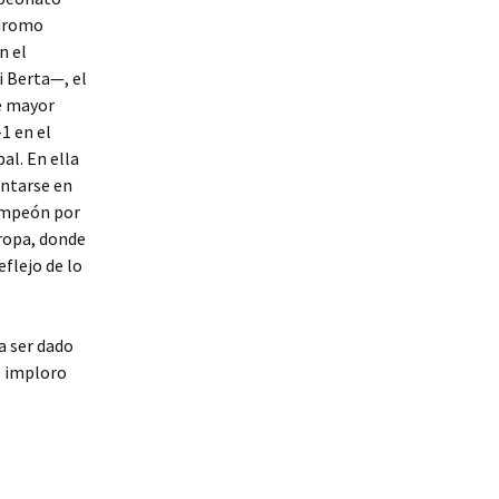
odromo
n el
 Berta—, el
e mayor
1 en el
al. En ella
entarse en
campeón por
uropa, donde
eflejo de lo
a ser dado
 imploro