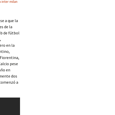
 inter milan
se a que la
es de la
b de fútbol
,
ero en la
ntino,
 Fiorentina,
alcio pese
año en
amente dos
 comenzó a