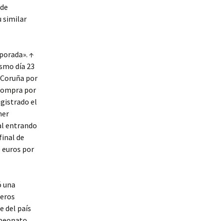
 de
u similar
mporada». ↑
smo día 23
a Coruña por
 compra por
egistrado el
mer
al entrando
final de
0 euros por
ó una
meros
 del país
mpeonato