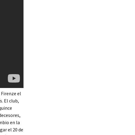
 Firenze el
. El club,
quince
decesores,
ambio en la
gar el 20 de