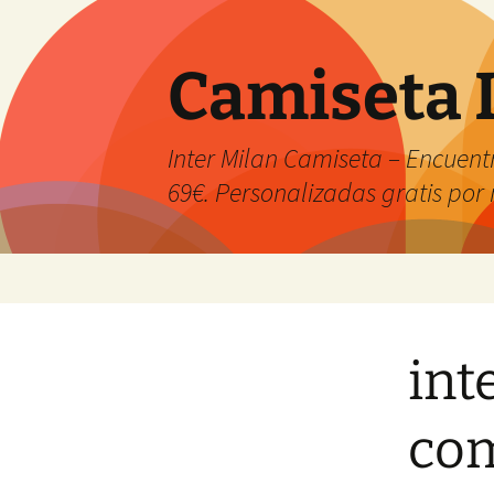
Camiseta 
Inter Milan Camiseta – Encuentr
69€. Personalizadas gratis po
Saltar
al
contenido
int
co