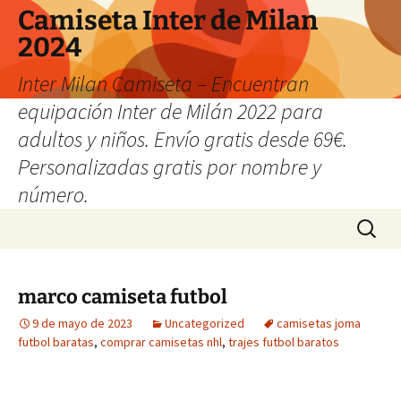
Camiseta Inter de Milan
2024
Inter Milan Camiseta – Encuentran
equipación Inter de Milán 2022 para
adultos y niños. Envío gratis desde 69€.
Personalizadas gratis por nombre y
número.
Saltar
Buscar:
al
contenido
marco camiseta futbol
9 de mayo de 2023
Uncategorized
camisetas joma
futbol baratas
,
comprar camisetas nhl
,
trajes futbol baratos