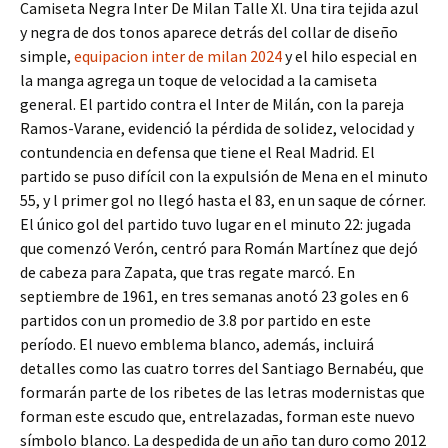
Camiseta Negra Inter De Milan Talle Xl. Una tira tejida azul
y negra de dos tonos aparece detrás del collar de diseño
simple,
equipacion inter de milan 2024
y el hilo especial en
la manga agrega un toque de velocidad a la camiseta
general. El partido contra el Inter de Milán, con la pareja
Ramos-Varane, evidenció la pérdida de solidez, velocidad y
contundencia en defensa que tiene el Real Madrid. El
partido se puso difícil con la expulsión de Mena en el minuto
55, y l primer gol no llegó hasta el 83, en un saque de córner.
El único gol del partido tuvo lugar en el minuto 22: jugada
que comenzó Verón, centró para Román Martínez que dejó
de cabeza para Zapata, que tras regate marcó. En
septiembre de 1961, en tres semanas anotó 23 goles en 6
partidos con un promedio de 3.8 por partido en este
período. El nuevo emblema blanco, además, incluirá
detalles como las cuatro torres del Santiago Bernabéu, que
formarán parte de los ribetes de las letras modernistas que
forman este escudo que, entrelazadas, forman este nuevo
símbolo blanco. La despedida de un año tan duro como 2012