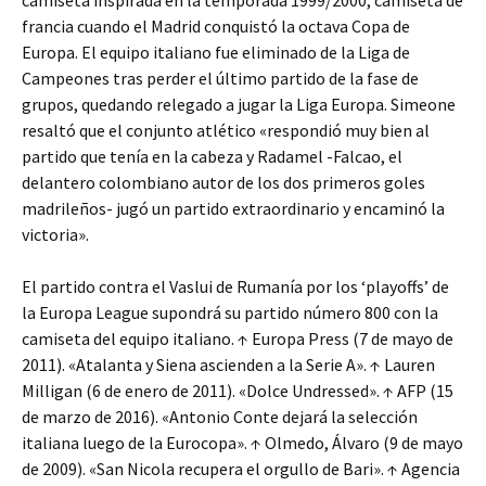
camiseta inspirada en la temporada 1999/2000, camiseta de
francia cuando el Madrid conquistó la octava Copa de
Europa. El equipo italiano fue eliminado de la Liga de
Campeones tras perder el último partido de la fase de
grupos, quedando relegado a jugar la Liga Europa. Simeone
resaltó que el conjunto atlético «respondió muy bien al
partido que tenía en la cabeza y Radamel -Falcao, el
delantero colombiano autor de los dos primeros goles
madrileños- jugó un partido extraordinario y encaminó la
victoria».
El partido contra el Vaslui de Rumanía por los ‘playoffs’ de
la Europa League supondrá su partido número 800 con la
camiseta del equipo italiano. ↑ Europa Press (7 de mayo de
2011). «Atalanta y Siena ascienden a la Serie A». ↑ Lauren
Milligan (6 de enero de 2011). «Dolce Undressed». ↑ AFP (15
de marzo de 2016). «Antonio Conte dejará la selección
italiana luego de la Eurocopa». ↑ Olmedo, Álvaro (9 de mayo
de 2009). «San Nicola recupera el orgullo de Bari». ↑ Agencia