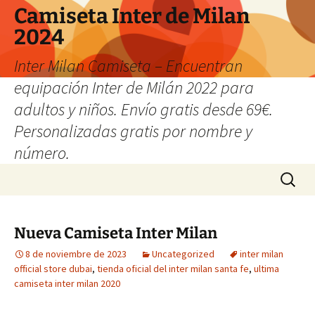
Camiseta Inter de Milan
2024
Inter Milan Camiseta – Encuentran
equipación Inter de Milán 2022 para
adultos y niños. Envío gratis desde 69€.
Personalizadas gratis por nombre y
número.
Saltar
Buscar:
al
contenido
Nueva Camiseta Inter Milan
8 de noviembre de 2023
Uncategorized
inter milan
official store dubai
,
tienda oficial del inter milan santa fe
,
ultima
camiseta inter milan 2020