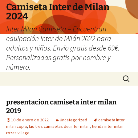
Camiseta Inter de Milan
2024
Inter Milan Camiseta – Encuentran
equipación Inter de Milán 2022 para
adultos y niños. Envío gratis desde 69€.
Personalizadas gratis por nombre y
número.
Saltar
Buscar:
al
contenido
presentacion camiseta inter milan
2019
10 de enero de 2022
Uncategorized
camiseta inter
milan copia
,
las tres camisetas del inter milan
,
tienda inter milan
rozas village