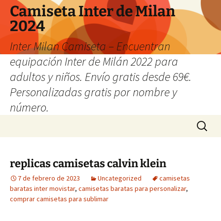
Camiseta Inter de Milan
2024
Inter Milan Camiseta – Encuentran
equipación Inter de Milán 2022 para
adultos y niños. Envío gratis desde 69€.
Personalizadas gratis por nombre y
número.
Saltar
Buscar:
al
contenido
replicas camisetas calvin klein
7 de febrero de 2023
Uncategorized
camisetas
baratas inter movistar
,
camisetas baratas para personalizar
,
comprar camisetas para sublimar