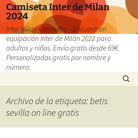
Camiseta Inter de Milan
2024
Inter Milan Camiseta – Encuentran
equipación Inter de Milán 2022 para
adultos y niños. Envío gratis desde 69€.
Personalizadas gratis por nombre y
número.
Saltar
Buscar:
al
contenido
Archivo de la etiqueta: betis
sevilla on line gratis