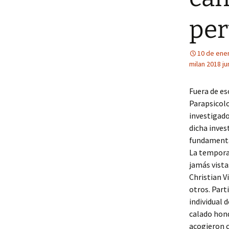
pe
10 de ene
milan 2018 ju
Fuera de es
Parapsicolo
investigado
dicha inves
fundamenta
La temporad
jamás vista
Christian V
otros. Part
individual 
calado hon
acogieron 