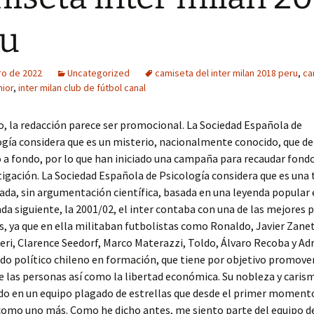
ru
ro de 2022
Uncategorized
camiseta del inter milan 2018 peru
,
ca
nior
,
inter milan club de fútbol canal
o, la redacción parece ser promocional. La Sociedad Española de
gía considera que es un misterio, nacionalmente conocido, que de
 a fondo, por lo que han iniciado una campaña para recaudar fond
tigación. La Sociedad Española de Psicología considera que es una 
da, sin argumentación científica, basada en una leyenda popular 
a siguiente, la 2001/02, el inter contaba con una de las mejores p
s, ya que en ella militaban futbolistas como Ronaldo, Javier Zanet
ieri, Clarence Seedorf, Marco Materazzi, Toldo, Álvaro Recoba y Ad
ido político chileno en formación, que tiene por objetivo promover
de las personas así como la libertad económica. Su nobleza y caris
do en un equipo plagado de estrellas que desde el primer momento
como uno más. Como he dicho antes, me siento parte del equipo d