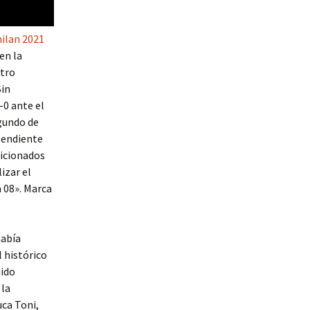
milan 2021
en la
ntro
Sin
-0 ante el
egundo de
-pendiente
ficionados
izar el
a 08». Marca
había
 histórico
uido
 la
uca Toni,