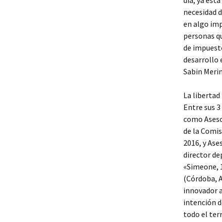
día, ya est
necesidad d
en algo imp
personas qu
de impuesto
desarrollo 
Sabin Merin
La libertad
Entre sus 3
como Asesor
de la Comis
2016, y Ase
director de
«Simeone, 1
(Córdoba, A
innovador a
intención d
todo el ter