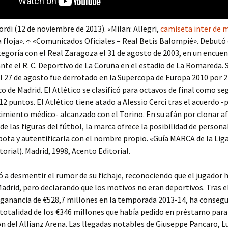
ordi (12 de noviembre de 2013). «Milan: Allegri,
camiseta inter de 
a floja». ↑ «Comunicados Oficiales – Real Betis Balompié». Debutó 
goría con el Real Zaragoza el 31 de agosto de 2003, en un encue
nte el R. C. Deportivo de La Coruña en el estadio de La Romareda. 
 27 de agosto fue derrotado en la Supercopa de Europa 2010 por 2
co de Madrid. El Atlético se clasificó para octavos de final como s
12 puntos. El Atlético tiene atado a Alessio Cerci tras el acuerdo 
imiento médico- alcanzado con el Torino. En su afán por clonar a
e las figuras del fútbol, la marca ofrece la posibilidad de personal
 bota y autentificarla con el nombre propio. «Guía MARCA de la Lig
torial). Madrid, 1998, Acento Editorial.
ió a desmentir el rumor de su fichaje, reconociendo que el jugador 
adrid, pero declarando que los motivos no eran deportivos. Tras el
 ganancia de €528,7 millones en la temporada 2013-14, ha conseg
 totalidad de los €346 millones que había pedido en préstamo para
n del Allianz Arena. Las llegadas notables de Giuseppe Pancaro, L