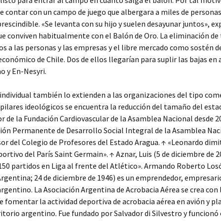
á listo para entrar al campo en cuanto salga el balón. Por tal motiv
e contar con un campo de juego que albergara a miles de personas
rescindible. «Se levanta con su hijo y suelen desayunar juntos», ex
e conviven habitualmente con el Balón de Oro. La eliminación de 
s a las personas y las empresas y el libre mercado como sostén d
económico de Chile. Dos de ellos llegarían para suplir las bajas en
o y En-Nesyri.
 individual también lo extienden a las organizaciones del tipo come
 pilares ideológicos se encuentra la reducción del tamaño del esta
 de la Fundación Cardiovascular de la Asamblea Nacional desde 2
ión Permanente de Desarrollo Social Integral de la Asamblea Nac
sor del Colegio de Profesores del Estado Aragua. ↑ «Leonardo dim
portivo del París Saint Germain». ↑ Aznar, Luis (5 de diciembre de 2
50 partidos en Liga al frente del Atlético». Armando Roberto Los
rgentina; 24 de diciembre de 1946) es un emprendedor, empresari
rgentino. La Asociación Argentina de Acrobacia Aérea se crea con 
e fomentar la actividad deportiva de acrobacia aérea en avión y p
ritorio argentino. Fue fundado por Salvador di Silvestro y funcionó