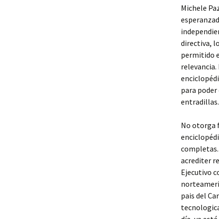
Michele Paz
esperanzado
independien
directiva, 
permitido e
relevancia.
enciclopédi
para poder 
entradillas.
No otorga f
enciclopédi
completas. 
acrediter r
Ejecutivo c
norteameric
pais del Ca
tecnologic