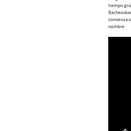
tiempo grac
Bachecuban
comienza s
nombre.