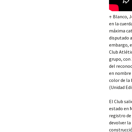
↑ Blanco, J
en la cuerd
máxima cate
disputado a
embargo, el
Club Atléti
grupo, con 
del reconoc
en nombre d
color de la
(Unidad Edi
El Club sal
estado en M
registro de
devolver la
construcció