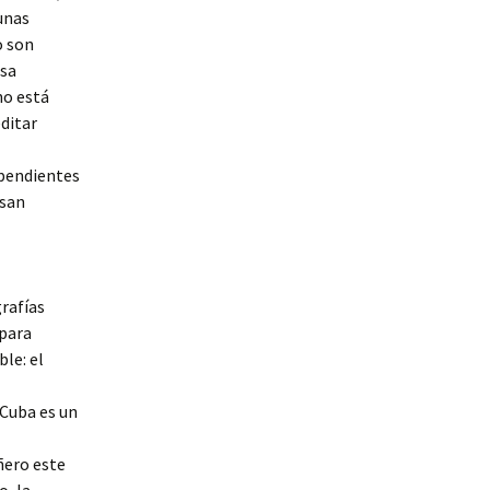
unas
o son
esa
no está
ditar
ependientes
isan
grafías
 para
le: el
 Cuba es un
ñero este