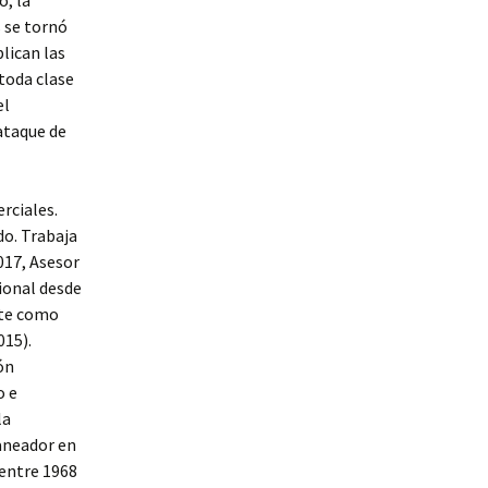
o, la
 se tornó
plican las
toda clase
el
 ataque de
rciales.
do. Trabaja
017, Asesor
ional desde
ite como
015).
ón
o e
la
laneador en
 entre 1968