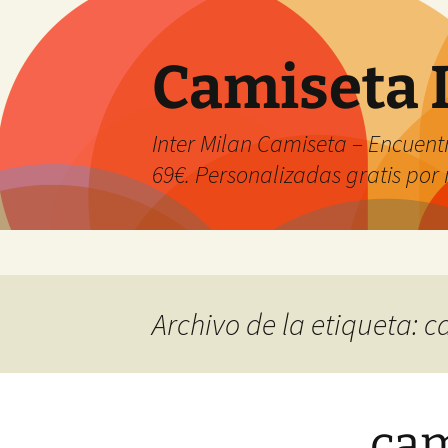
Camiseta 
Inter Milan Camiseta – Encuentr
69€. Personalizadas gratis po
Saltar
al
contenido
Archivo de la etiqueta: c
cam