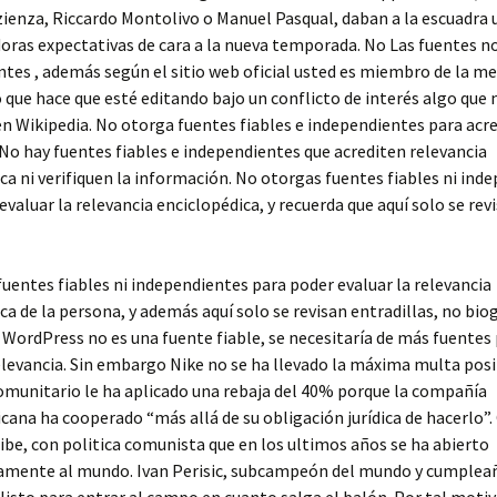
ienza, Riccardo Montolivo o Manuel Pasqual, daban a la escuadra 
ras expectativas de cara a la nueva temporada. No Las fuentes n
tes , además según el sitio web oficial usted es miembro de la m
lo que hace que esté editando bajo un conflicto de interés algo que 
n Wikipedia. No otorga fuentes fiables e independientes para acre
 No hay fuentes fiables e independientes que acrediten relevancia
ca ni verifiquen la información. No otorgas fuentes fiables ni ind
evaluar la relevancia enciclopédica, y recuerda que aquí solo se rev
uentes fiables ni independientes para poder evaluar la relevancia
ca de la persona, y además aquí solo se revisan entradillas, no bio
WordPress no es una fuente fiable, se necesitaría de más fuentes
elevancia. Sin embargo Nike no se ha llevado la máxima multa posib
omunitario le ha aplicado una rebaja del 40% porque la compañía
ana ha cooperado “más allá de su obligación jurídica de hacerlo”.
ribe, con politica comunista que en los ultimos años se ha abierto
amente al mundo. Ivan Perisic, subcampeón del mundo y cumplea