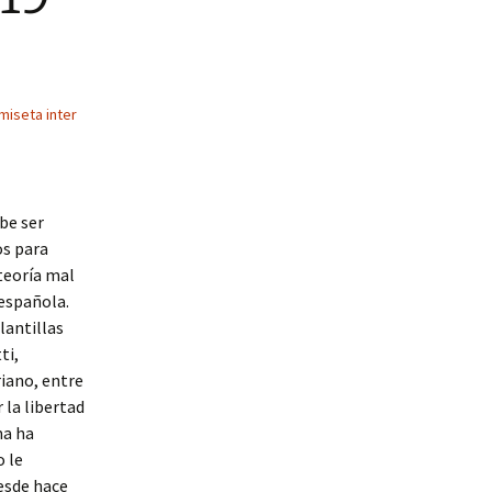
miseta inter
be ser
os para
teoría mal
española.
lantillas
ti,
riano, entre
 la libertad
ma ha
 le
esde hace