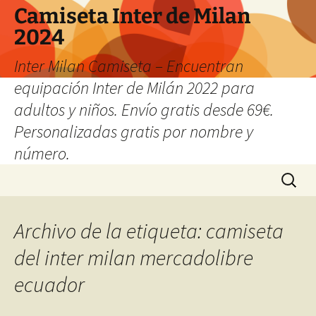
Camiseta Inter de Milan
2024
Inter Milan Camiseta – Encuentran
equipación Inter de Milán 2022 para
adultos y niños. Envío gratis desde 69€.
Personalizadas gratis por nombre y
número.
Saltar
Buscar:
al
contenido
Archivo de la etiqueta: camiseta
del inter milan mercadolibre
ecuador