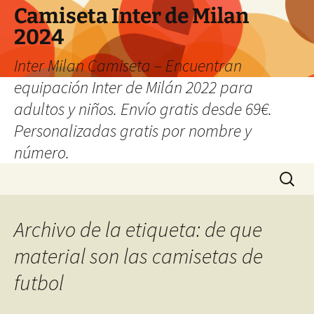
Camiseta Inter de Milan
2024
Inter Milan Camiseta – Encuentran
equipación Inter de Milán 2022 para
adultos y niños. Envío gratis desde 69€.
Personalizadas gratis por nombre y
número.
Saltar
Buscar:
al
contenido
Archivo de la etiqueta: de que
material son las camisetas de
futbol