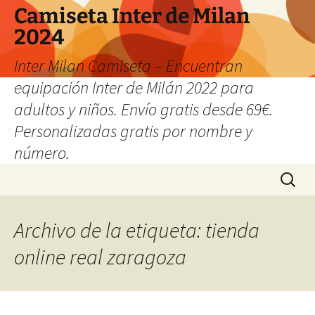
Camiseta Inter de Milan
2024
Inter Milan Camiseta – Encuentran
equipación Inter de Milán 2022 para
adultos y niños. Envío gratis desde 69€.
Personalizadas gratis por nombre y
número.
Saltar
Buscar:
al
contenido
Archivo de la etiqueta: tienda
online real zaragoza