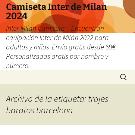
Camiseta Inter de Milan
2024
Inter Milan Camiseta – Encuentran
equipación Inter de Milán 2022 para
adultos y niños. Envío gratis desde 69€.
Personalizadas gratis por nombre y
número.
Saltar
Buscar:
al
contenido
Archivo de la etiqueta: trajes
baratos barcelona