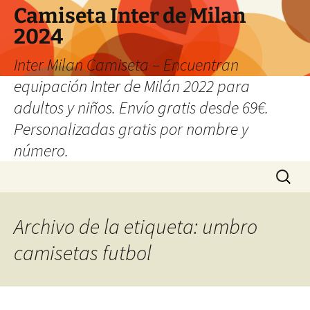
Camiseta Inter de Milan
2024
Inter Milan Camiseta – Encuentran
equipación Inter de Milán 2022 para
adultos y niños. Envío gratis desde 69€.
Personalizadas gratis por nombre y
número.
Saltar
Buscar:
al
contenido
Archivo de la etiqueta: umbro
camisetas futbol