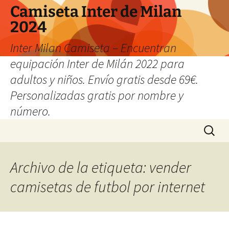
Camiseta Inter de Milan
2024
Inter Milan Camiseta – Encuentran
equipación Inter de Milán 2022 para
adultos y niños. Envío gratis desde 69€.
Personalizadas gratis por nombre y
número.
Saltar
Buscar:
al
contenido
Archivo de la etiqueta: vender
camisetas de futbol por internet