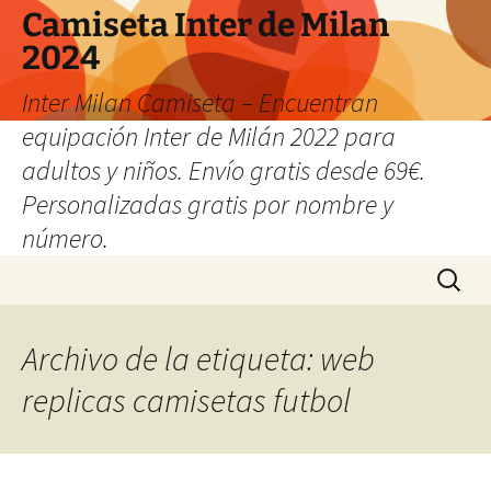
Camiseta Inter de Milan
2024
Inter Milan Camiseta – Encuentran
equipación Inter de Milán 2022 para
adultos y niños. Envío gratis desde 69€.
Personalizadas gratis por nombre y
número.
Saltar
Buscar:
al
contenido
Archivo de la etiqueta: web
replicas camisetas futbol