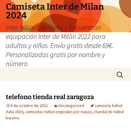
Camiseta Inter de Milan
2024
Inter Milan Camiseta – Encuentran
equipación Inter de Milán 2022 para
adultos y niños. Envío gratis desde 69€.
Personalizadas gratis por nombre y
número.
Saltar
Buscar:
al
contenido
telefono tienda real zaragoza
8 de octubre de 2022
Uncategorized
camiseta futbol
italia 2019
,
camisetas futbol originales por mayor
,
chandal de futbol
baratos