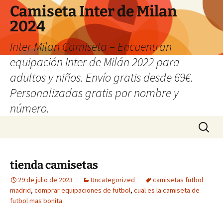
Camiseta Inter de Milan
2024
Inter Milan Camiseta – Encuentran
equipación Inter de Milán 2022 para
adultos y niños. Envío gratis desde 69€.
Personalizadas gratis por nombre y
número.
Saltar
Buscar:
al
contenido
tienda camisetas
29 de julio de 2023
Uncategorized
camisetas futbol
madrid
,
comprar equipaciones de futbol
,
cual es la camiseta de
futbol mas bonita